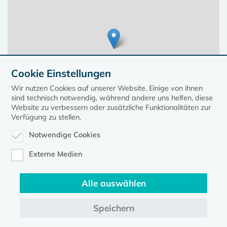
Cookie Einstellungen
Wir nutzen Cookies auf unserer Website. Einige von ihnen
sind technisch notwendig, während andere uns helfen, diese
Website zu verbessern oder zusätzliche Funktionalitäten zur
Verfügung zu stellen.
Notwendige Cookies
Leaflet
| ©
OpenStreetMap contributors, Points © 2023 kirche-mv.de
Externe Medien
Alle auswählen
Diese Seite gehört zum Portal
kirche-mv.de
Speichern
Evangelische Kirche in Mecklenburg-Vorpommern © 2026
Impressum
Datenschutz