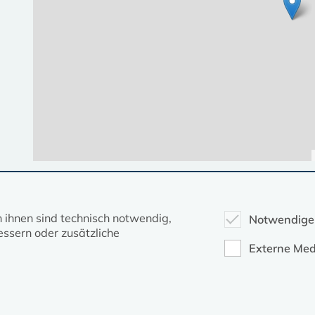
Diese Seite gehört zum Portal
kirche-mv.de
n ihnen sind technisch notwendig,
Notwendige
ssern oder zusätzliche
Evangelische Kirche in Mecklenburg-Vorpommern © 2026
Externe Med
Impressum
Datenschutz